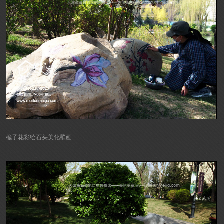
桅子花彩绘石头美化壁画