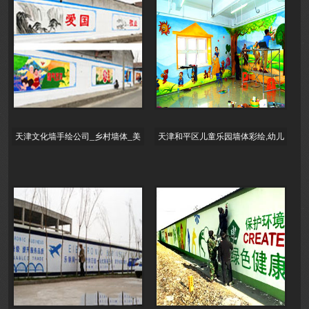
天津文化墙手绘公司_乡村墙体_美
天津和平区儿童乐园墙体彩绘,幼儿
丽乡村建设墙绘_3d墙体彩绘_农村
园手绘墙,幼儿园楼梯墙绘,早教中心
墙
墙