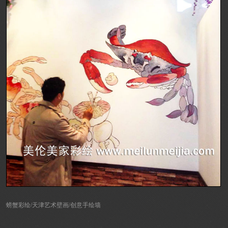
螃蟹彩绘/天津艺术壁画/创意手绘墙