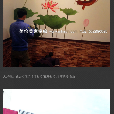
天津餐厅酒店荷花类墙体彩绘/花卉彩绘/店铺装修墙画