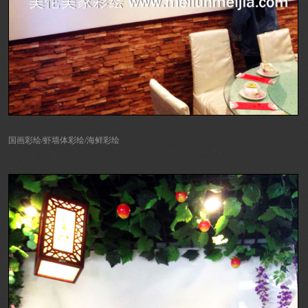
国画彩绘/虾墙体彩绘/海鲜彩绘