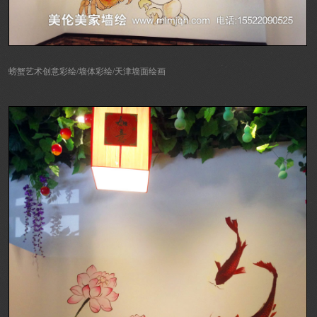
螃蟹艺术创意彩绘/墙体彩绘/天津墙面绘画