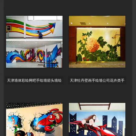
天津墙体彩绘网吧手绘墙箭头墙绘
天津牡丹壁画手绘墙公司花卉类手
涂鸦大霸气的手绘墙画几何图案壁
绘墙价格墙绘报价大酒店墙体彩绘
画创意时
装饰墙画