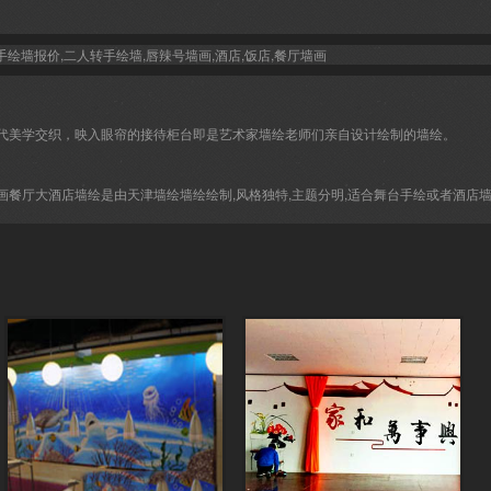
现代美学交织，映入眼帘的接待柜台即是艺术家墙绘老师们亲自设计绘制的墙绘。
厅墙画餐厅大酒店墙绘是由天津墙绘墙绘绘制,风格独特,主题分明,适合舞台手绘或者酒店墙