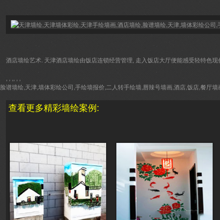
酒店墙绘艺术.
天津酒店墙绘由饭店连锁经营管理, 走入饭店大厅便能感受轻特色
, , ,, , ,
脸谱墙绘,天津,墙体彩绘公司,手绘墙报价,二人转手绘墙,唇辣号墙画,酒店,饭店,餐
查看更多精彩墙绘案例: