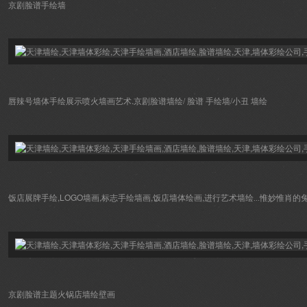
京剧脸谱手绘墙
唇辣号墙体手绘展示喷火墙画艺术.
京剧脸谱墙绘/ 脸谱 手绘墙/小丑 墙绘
饭店展牌手绘,LOGO墙画,标志手绘墙画,饭店墙体绘画,
进行艺术墙绘...惟妙惟肖的
京剧脸谱主题火锅店墙绘壁画