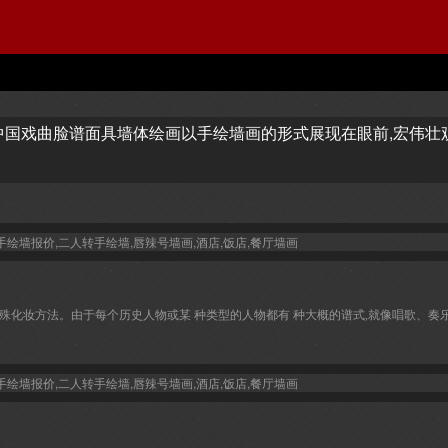
国戏曲脸谱面具墙体绘画以手绘墙画的形式展现在眼前,宏伟壮观
殊化妆方法。由于每个历史人物或某 种类型的人物都有 种大概的谱式,就像唱歌、奏乐