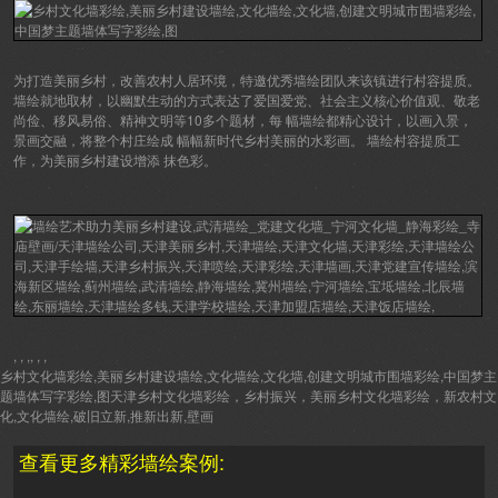
为打造美丽乡村，改善农村人居环境，特邀优秀墙绘团队来该镇进行村容提质。
墙绘就地取材，以幽默生动的方式表达了爱国爱党、社会主义核心价值观、敬老
尚俭、移风易俗、精神文明等10多个题材，每 幅墙绘都精心设计，以画入景，
景画交融，将整个村庄绘成 幅幅新时代乡村美丽的水彩画。 墙绘村容提质工
作，为美丽乡村建设增添 抹色彩。
, , ,, , ,
乡村文化墙彩绘,美丽乡村建设墙绘,文化墙绘,文化墙,创建文明城市围墙彩绘,中国梦主
题墙体写字彩绘,图天津乡村文化墙彩绘，乡村振兴，美丽乡村文化墙彩绘，新农村文
化,文化墙绘,破旧立新,推新出新,壁画
查看更多精彩墙绘案例: