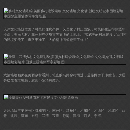
天津文化墙既改善了村民的住房条件，又美化了村庄面貌，村民的生活得到逐年
提高，美丽乡村之花开遍在这块古老文明的土地上。“实施美丽村庄建设，我们村
的环境变美了，道路干净了，人的精神面貌也变了样！”
武清墙绘画师在美丽乡村看到，笔直的马路穿村而过，道路两旁干净整洁，房屋
旁摆放着垃圾箱，农家小院清爽敞亮。
天津墙绘主要服务区域和平区、南开区、红桥区、河东区、河西区、河北区、西
青、北辰、津南、东丽。武清、宝坻、静海、滨海、蓟县、宁河。