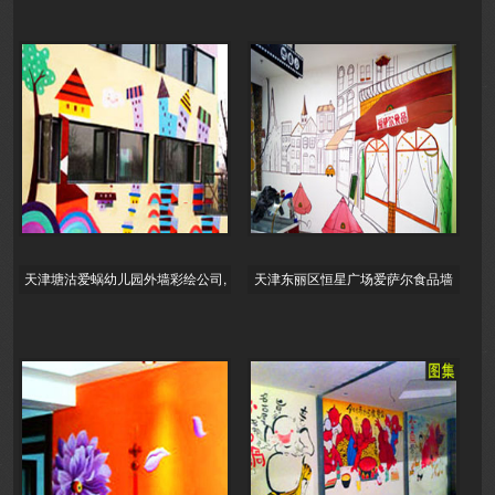
天津塘沽爱蜗幼儿园外墙彩绘公司,
天津东丽区恒星广场爱萨尔食品墙
主题墙画,墙体喷绘同时也做天津幼
面彩绘商场墙绘店铺墙体彩绘塘沽
儿园
滨海新区