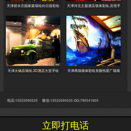
天津碧水庄园家庭墙绘向日葵彩绘
天津河北主题酒店墙体彩绘,宾馆手
家居绘画风景手绘墙田园风光彩绘
绘墙画,公司彩绘,墙面报价,手绘墙
墙绘公司
价
天津火锅店墙绘,3D酒店大堂手绘
天津商场墙体彩绘东丽恒星广场墙
墙大货车手绘墙,宇宙飞船立体墙画
绘大厦主题手绘墙画商铺墙画时尚
饭店
前卫加勒
电话:15522090525 微信:15522090525 QQ:790541805
立即打电话
立即打电话
立足天津服务全国的服务理念,以客户的利益为前提提供彩绘服务!