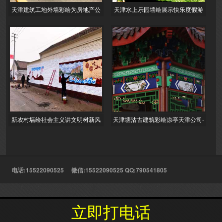
天津建筑工地外墙彩绘为房地产公
天津水上乐园墙绘展示快乐度假游
司绘LOGO墙绘及对大字标语墙体
玩的冲浪墙绘及海洋馆游乐场集装
彩绘,
箱彩绘之
新农村墙绘社会主义讲文明树新风
天津塘沽古建筑彩绘凉亭天津公司-
文化墙人人积德行善 个个收获吉祥
主营古建筑彩绘,设计,制作,调试及
维
电话:15522090525 微信:15522090525 QQ:790541805
立即打电话
立即打电话
立足天津服务全国的服务理念,以客户的利益为前提提供彩绘服务!